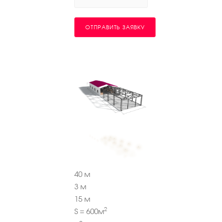
ОТПРАВИТЬ ЗАЯВКУ
40
м
3
м
15
м
2
S =
600
м