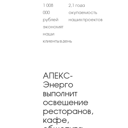
1 008
2,1 года
000
окупаемость
рублей
наших проектов
экономят
наши
клиенты в день
АПЕКС-
Энерго
выполнит
освещение
ресторанов,
кафе,