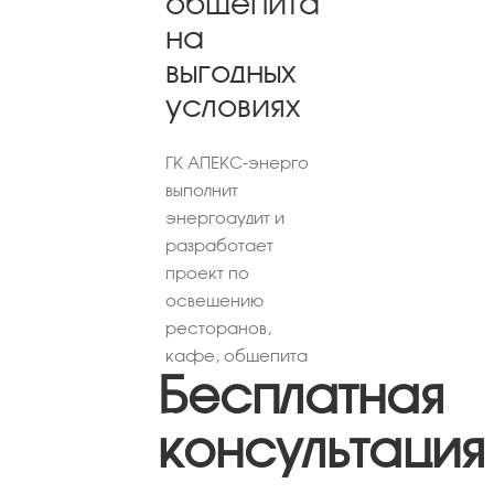
общепита
на
выгодных
условиях
ГК АПЕКС-энерго
выполнит
энергоаудит и
разработает
проект по
освещению
ресторанов,
кафе, общепита
Бесплатная
консультация