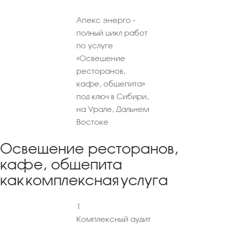
Апекс энерго -
полный цикл работ
по услуге
«Освещение
ресторанов,
кафе, общепита»
под ключ в Сибири,
на Урале, Дальнем
Востоке
Освещение ресторанов,
кафе, общепита
как комплексная услуга
1
Комплексный аудит