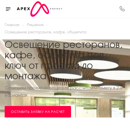
—
—
Главная
Решения
Освещение ресторанов, кафе, общепита
Освещение ресторанов,
кафе, общепита под
ключ от проекта до
монтажа
Создадим проект освещения, рассчитаем смету в 2-х
вариантах
ОСТАВИТЬ ЗАЯВКУ НА РАСЧЕТ