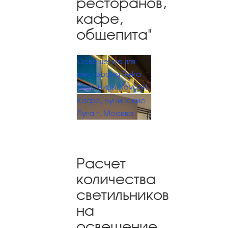
ресторанов,
кафе,
общепита"
Освещение для
ресторана Reka
гостиницы Novotel
Кафе, Бунинские
Луга г. Москва
Расчет
количества
светильников
на
освещение