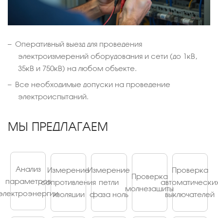
Оперативный выезд для проведения
электроизмерений оборудования и сети (до 1кВ,
35кВ и 750кВ) на любом объекте.
Все необходимые допуски на проведение
электроиспытаний.
МЫ ПРЕДЛАГАЕМ
Анализ
Измерение
Измерение
Проверка
Проверка
параметров
сопротивления
петли
автоматически
молнезащиты
электроэнергии
изоляции
фаза ноль
выключателей