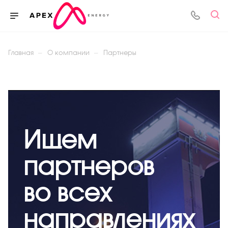
—
—
Главная
О компании
Партнеры
Ищем
партнеров
во всех
направлениях