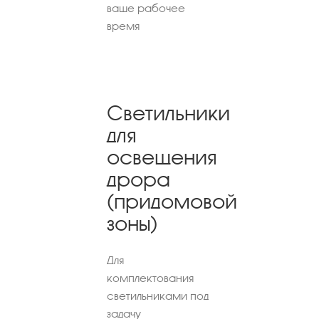
ваше рабочее
время
Светильники
для
освещения
дрора
(придомовой
зоны)
Для
комплектования
светильниками под
задачу