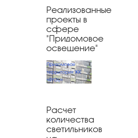
Реализованные
проекты в
сфере
"Придомовое
освещение"
Придомовая
территория ЖК
«4YOU»
Расчет
количества
светильников