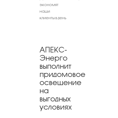
экономят
наши
клиенты в день
АПЕКС-
Энерго
выполнит
придомовое
освещение
на
выгодных
условиях