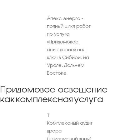
Апекс энерго -
полный цикл работ
по услуге
«Придомовое
освещение» под
ключ в Сибири, на
Урале, Дальнем
Востоке
Придомовое освещение
как комплексная услуга
1
Комплексный аудит
дрора
(придомовой зоны)