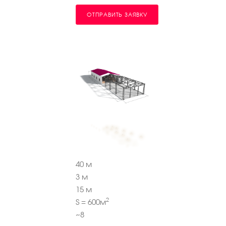
ОТПРАВИТЬ ЗАЯВКУ
40
м
3
м
15
м
2
S =
600
м
~
8