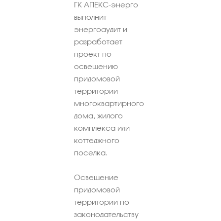
ГК АПЕКС-энерго
выполнит
энергоаудит и
разработает
проект по
освещению
придомовой
территории
многоквартирного
дома, жилого
комплекса или
коттеджного
поселка.
Освещение
придомовой
территории по
законодательству