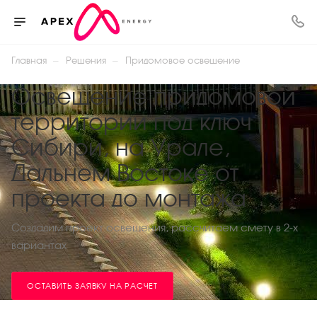
—
—
Главная
Решения
Придомовое освещение
Освещение придомовой
территории под ключ
Сибири, на Урале,
Дальнем Востоке от
проекта до монтажа
Создадим проект освещения, рассчитаем смету в 2-х
вариантах
ОСТАВИТЬ ЗАЯВКУ НА РАСЧЕТ