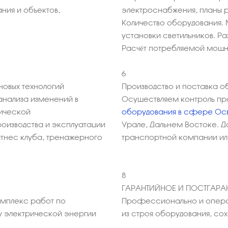
ния и объектов,
электроснабжения, планы 
Количество оборудования. 
установки светильников. Р
Расчёт потребляемой мощ
6
овых технологий
Производство и поставка о
анализа изменений в
Осуществляем контроль пр
мической
оборудования в сфере Ос
оизводства и эксплуатации
Урале, Дальнем Востоке. 
итнес клуба, тренажерного
транспортной компании или
8
ГАРАНТИЙНОЕ И ПОСТГАР
омплекс работ по
Профессионально и опера
у электрической энергии
из строя оборудования, с