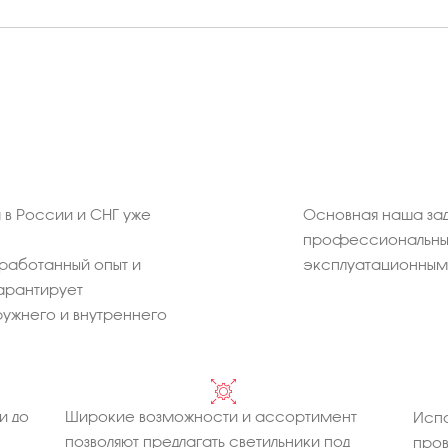
в России и СНГ уже
Основная наша зад
профессиональных
работанный опыт и
эксплуатационным 
арантирует
ужнего и внутреннего
и до
Широкие возможности и ассортимент
Испо
позволяют предлагать светильники под
про