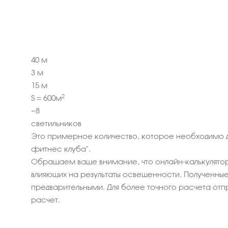
40
м
3
м
15
м
2
S =
600
м
~
8
светильников
Это примерное количество, которое необходимо 
фитнес клуба".
Обращаем ваше внимание, что онлайн-калькулятор
влияющих на результаты освещенности. Полученные 
предварительными. Для более точного расчета отп
расчет.