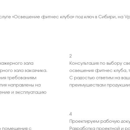
услуге «Освещение фитнес клуба» под ключ в Сибири, на У
2
нажерного зала
Консультация по выбору св
ного зала заказчика.
освещения фитнес клуба, 
ния требованиям
С радостью ответим на ва
тия направлены на
преимуществам продукции
ение и эксплуатацию
4
Проектируем рабочую доку
 помещения с
Разработка проектной и р