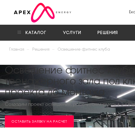
Ек
КАТАЛОГ
УСЛУГИ
РЕШЕНИЯ
—
—
Главная
Решения
Освещение фитнес клуба
Освещение фитнес клуба
тренажерного зала под кл
проекта до монтажа
Создадим проект освещения, рассчитаем смету в 2-х ва
ОСТАВИТЬ ЗАЯВКУ НА РАСЧЕТ