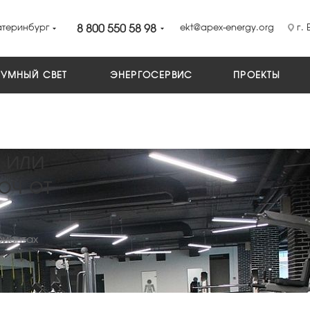
атеринбург
8 800 550 58 98
ekt@apex-energy.org
г. 
УМНЫЙ СВЕТ
ЭНЕРГОСЕРВИС
ПРОЕКТЫ
 или
юч от
риантах