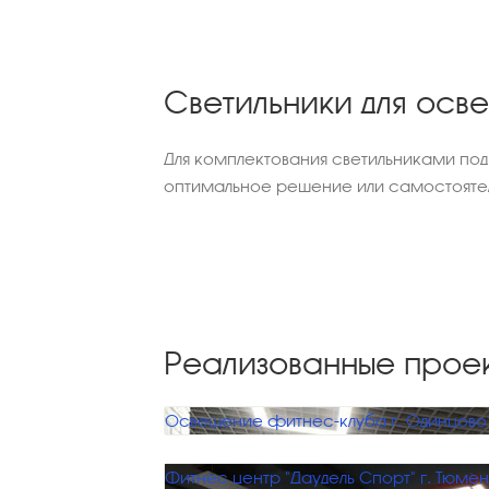
Светильники для осв
Для комплектования светильниками по
оптимальное решение или самостоятел
Реализованные прое
Освещение фитнес-клуба г. Одинцово
Фитнес центр "Даудель Спорт" г. Тюмен