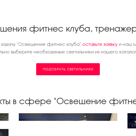
ещения фитнес клуба, тренажер
д задачу "Освещение фитнес клуба"
оставьте заявку
и наш м
ьно выберите необходимые светильники из нашего каталог
ПОДОБРАТЬ СВЕТИЛЬНИКИ
кты в сфере "Освещение фитне
Фитнес клуба LEVEL Fitness
Осв
"Пр
ь.