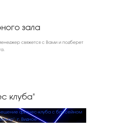
ного зала
енеджер свяжется с Вами и подберет
а.
с клуба"
ещение фитнес-клуба с бассейном
емьер", г. Видное