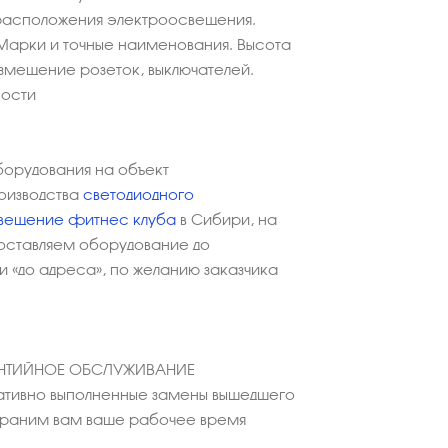
расположения электроосвещения.
Марки и точные наименования. Высота
азмещение розеток, выключателей.
ности
борудования на объект
оизводства
светодиодного
вещение фитнес клуба
в Сибири, на
Доставляем оборудование до
 «до адреса», по желанию заказчика
АНТИЙНОЕ ОБСЛУЖИВАНИЕ
тивно выполненные замены вышедшего
охраним вам ваше рабочее время