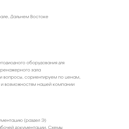
рале, Дальнем Востоке
етодиодного оборудования для
тренажерного зала
ши вопросы, сориентируем по ценам,
 и возможностям нашей компании
ментацию (раздел Э)
абочей документации. Схемы