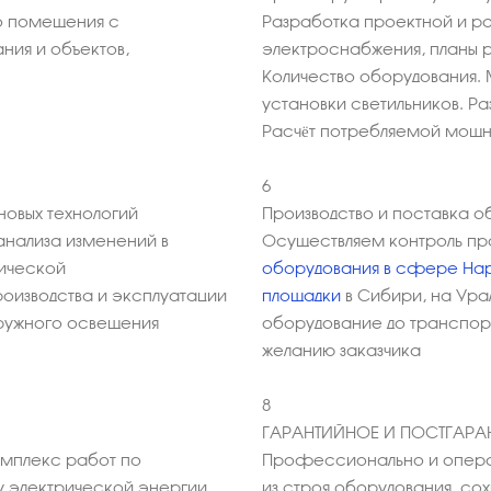
 помещения с
Разработка проектной и р
ния и объектов,
электроснабжения, планы 
Количество оборудования. 
установки светильников. Р
Расчёт потребляемой мощ
6
овых технологий
Производство и поставка о
анализа изменений в
Осуществляем контроль пр
мической
оборудования в сфере На
оизводства и эксплуатации
площадки
в Сибири, на Ура
аружного освещения
оборудование до транспорт
желанию заказчика
8
ГАРАНТИЙНОЕ И ПОСТГАР
омплекс работ по
Профессионально и опера
у электрической энергии
из строя оборудования, с