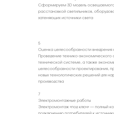
Сформируем 3D модель освещаемого
расстановкой светильников, оборудова
затеняющих источники света
5
Оценка целесообразности внедрения н
Проведение технико-экономического 
технической системе, а также эконо
целесообразности проектирования, пр
новых технологических решений для н
производства
7
Электромонтажные работы
Электромонтаж «под ключ» – полный к
подключению потребителей к источник