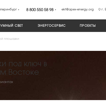
атеринбург
8 800 550 58 98
ekt@apex-energy.org
г. 
УМНЫЙ СВЕТ
ЭНЕРГОСЕРВИС
ПРОЕКТЫ
ой площадки
и под ключ в
ем Востоке
риантах