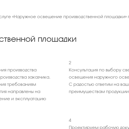
услуге «Наружное освещение производственной площадки» п
ственной площадки
2
ия производства
Консультация по выбору св
оизводства заказчика.
освещения наружного осве
ния требованиям
С радостью ответим на ва
тия направлены на
преимуществам продукции
ение и эксплуатацию
4
Проектируем рабочую доку