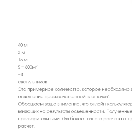
40
м
3
м
15
м
2
S =
600
м
~
8
светильников
Это примерное количество, которое необходимо 
освещение производственной площадки".
Обращаем ваше внимание, что онлайн-калькулятор
влияющих на результаты освещенности. Полученные 
предварительными. Для более точного расчета отп
расчет.