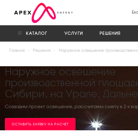
Ек
КАТАЛОГ
УСЛУГИ
РЕШЕНИЯ
—
—
Главная
Решения
Наружное освещение производственн
Наружное освещение
производственной площадк
Сибири, на Урале, Дальн
Создадим проект освещения, рассчитаем смету в 2-х ва
ОСТАВИТЬ ЗАЯВКУ НА РАСЧЕТ