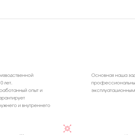
изводственной
Основная наша зад
0 лет.
профессиональных
работанный опыт и
эксплуатационным 
арантирует
ужнего и внутреннего