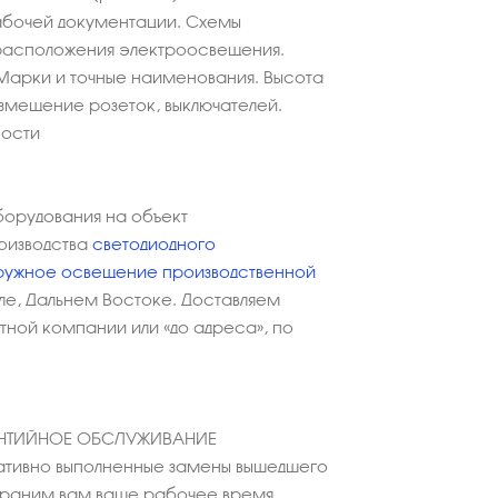
абочей документации. Схемы
расположения электроосвещения.
Марки и точные наименования. Высота
азмещение розеток, выключателей.
ности
борудования на объект
оизводства
светодиодного
ружное освещение производственной
ле, Дальнем Востоке. Доставляем
ной компании или «до адреса», по
АНТИЙНОЕ ОБСЛУЖИВАНИЕ
тивно выполненные замены вышедшего
охраним вам ваше рабочее время