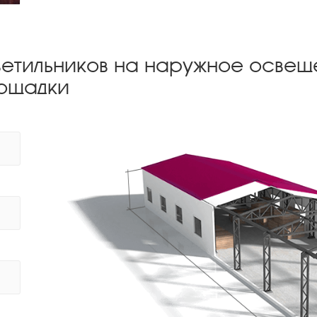
ветильников на наружное осве
лощадки