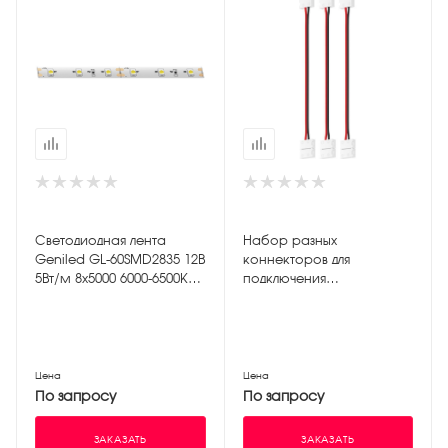
Светодиодная лента
Набор разных
Geniled GL-60SMD2835 12В
коннекторов для
5Вт/м 8х5000 6000-6500К
подключения
IP33
светодиодной ленты
шириной 8мм (между
контактами 3,5мм)
Цена
Цена
По запросу
По запросу
ЗАКАЗАТЬ
ЗАКАЗАТЬ