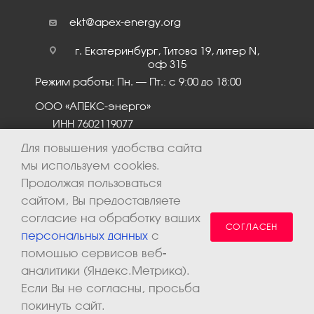
ekt@apex-energy.org
г. Екатеринбург, Титова 19, литер N,
оф 315
Режим работы: Пн. – Пт.: с 9:00 до 18:00
ООО «АПЕКС-энерго»
ИНН 7602119077
КПП 760201001
Для повышения удобства сайта
мы используем cookies.
Продолжая пользоваться
сайтом, Вы предоставляете
согласие на обработку ваших
СОГЛАСЕН
персональных данных
с
помощью сервисов веб-
аналитики (Яндекс.Метрика).
2026 © ООО «Апекс-энерго». Все права защищены.
Если Вы не согласны, просьба
покинуть сайт.