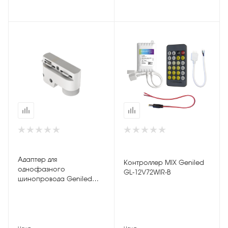
Адаптер для
Контроллер MIX Geniled
однофазного
GL-12V72WIR-B
шинопровода Geniled
Белый