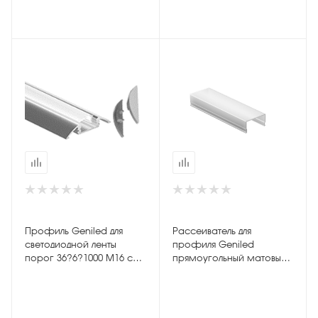
Профиль Geniled для
Рассеиватель для
светодиодной ленты
профиля Geniled
порог 36?6?1000 М16 с
прямоугольный матовый
заглушками и
М36
рассеивателем