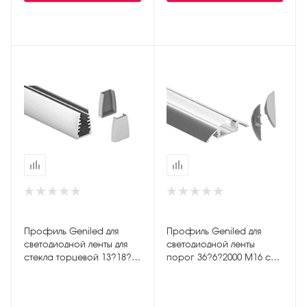
Профиль Geniled для
Профиль Geniled для
светодиодной ленты для
светодиодной ленты
стекла торцевой 13?18?
порог 36?6?2000 М16 с
1000 с заглушками
заглушками и
рассеивателем