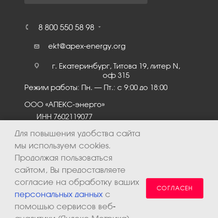
8 800 550 58 98
ekt@apex-energy.org
г. Екатеринбург, Титова 19, литер N,
оф 315
Режим работы: Пн. – Пт.: с 9:00 до 18:00
ООО «АПЕКС-энерго»
ИНН 7602119077
КПП 760201001
Для повышения удобства сайта
мы используем cookies.
Продолжая пользоваться
сайтом, Вы предоставляете
согласие на обработку ваших
СОГЛАСЕН
персональных данных
с
помощью сервисов веб-