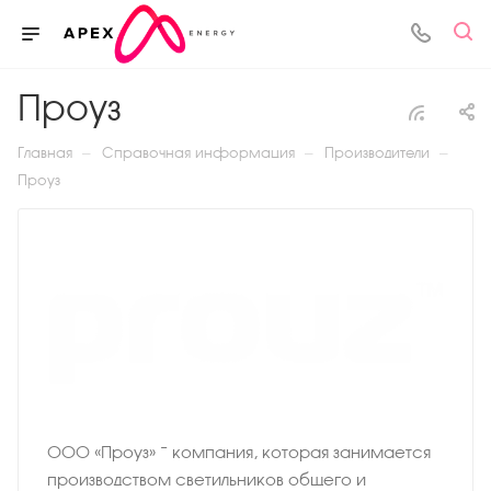
Проуз
—
—
—
Главная
Справочная информация
Производители
Проуз
ООО «Проуз» − компания, которая занимается
производством светильников общего и