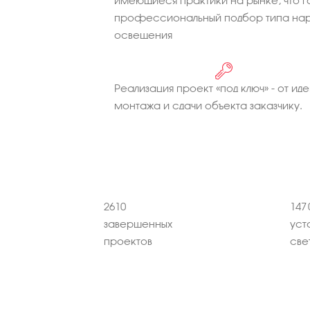
имеющиеся практики на рынке, что г
профессиональный подбор типа нар
освещения
Реализация проект «под ключ» - от иде
монтажа и сдачи объекта заказчику.
2610
147 
завершенных
уст
проектов
све