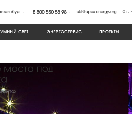
атеринбург
8 800 550 58 98
ekt@apex-energy.org
г. 
УМНЫЙ СВЕТ
ЭНЕРГОСЕРВИС
ПРОЕКТЫ
 моста под
жа
риантах