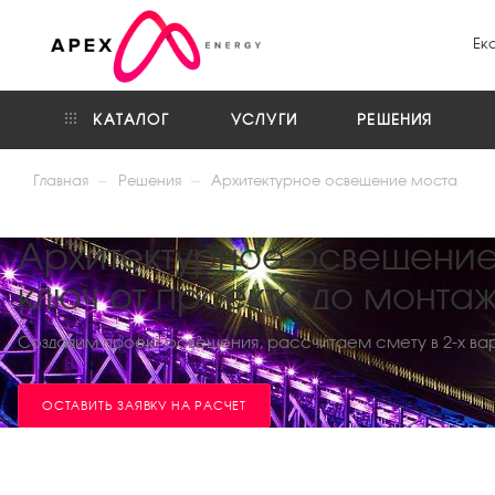
Ек
КАТАЛОГ
УСЛУГИ
РЕШЕНИЯ
—
—
Главная
Решения
Архитектурное освещение моста
Архитектурное освещение
ключ от проекта до монта
Создадим проект освещения, рассчитаем смету в 2-х ва
ОСТАВИТЬ ЗАЯВКУ НА РАСЧЕТ