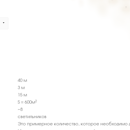
40
м
3
м
15
м
2
S =
600
м
~
8
светильников
Это примерное количество, которое необходимо д