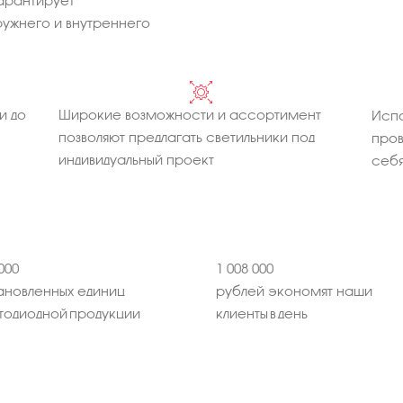
арантирует
ужнего и внутреннего
и до
Широкие возможности и ассортимент
Испо
позволяют предлагать светильники под
про
индивидуальный проект
себя
000
1 008 000
ановленных единиц
рублей экономят наши
тодиодной продукции
клиенты в день