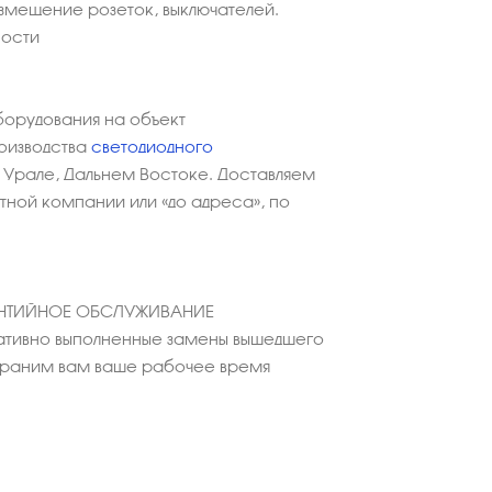
азмещение розеток, выключателей.
ности
борудования на объект
оизводства
светодиодного
 Урале, Дальнем Востоке. Доставляем
ной компании или «до адреса», по
АНТИЙНОЕ ОБСЛУЖИВАНИЕ
тивно выполненные замены вышедшего
охраним вам ваше рабочее время