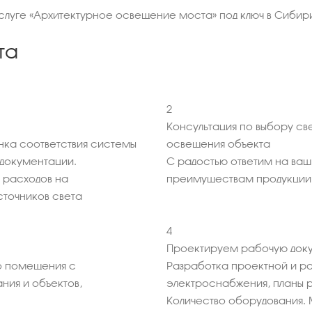
услуге «Архитектурное освещение моста» под ключ в Сибир
та
2
Консультация по выбору св
нка соответствия системы
освещения объекта
документации.
С радостью ответим на ва
 расходов на
преимуществам продукции
точников света
4
Проектируем рабочую доку
 помещения с
Разработка проектной и р
ния и объектов,
электроснабжения, планы 
Количество оборудования. 