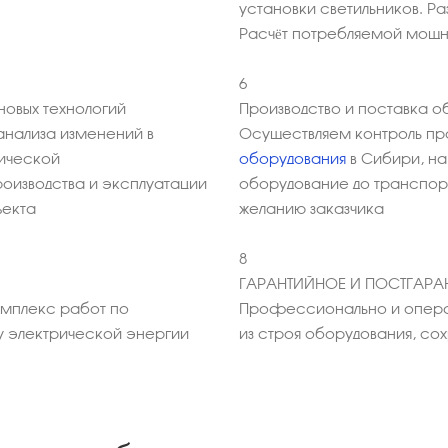
установки светильников. Р
Расчёт потребляемой мощ
6
овых технологий
Производство и поставка о
анализа изменений в
Осуществляем контроль пр
мической
оборудования
в Сибири, на
оизводства и эксплуатации
оборудование до транспорт
ъекта
желанию заказчика
8
ГАРАНТИЙНОЕ И ПОСТГАР
омплекс работ по
Профессионально и опера
у электрической энергии
из строя оборудования, с