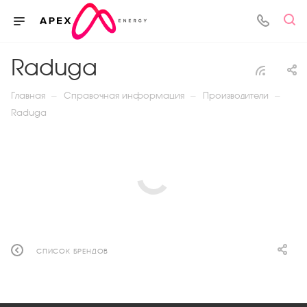
Raduga
—
—
—
Главная
Справочная информация
Производители
Raduga
СПИСОК БРЕНДОВ