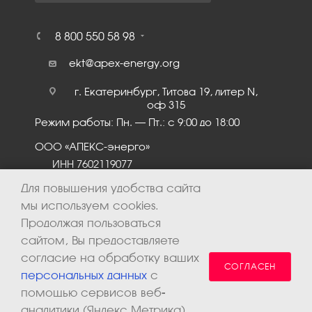
8 800 550 58 98
ekt@apex-energy.org
г. Екатеринбург, Титова 19, литер N,
оф 315
Режим работы: Пн. – Пт.: с 9:00 до 18:00
ООО «АПЕКС-энерго»
ИНН 7602119077
КПП 760201001
Для повышения удобства сайта
мы используем cookies.
Продолжая пользоваться
сайтом, Вы предоставляете
согласие на обработку ваших
СОГЛАСЕН
персональных данных
с
помощью сервисов веб-
аналитики (Яндекс.Метрика).