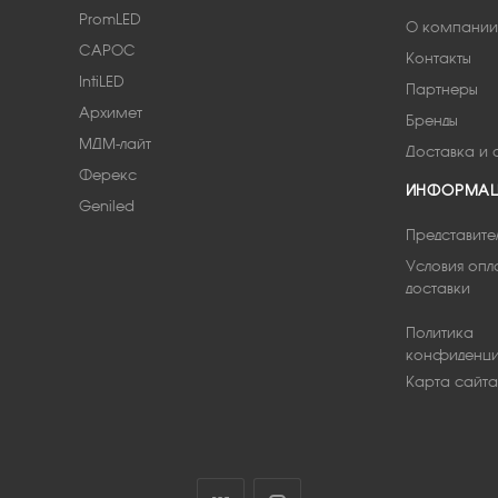
PromLED
О компании
САРОС
Контакты
IntiLED
Партнеры
Архимет
Бренды
МДМ-лайт
Доставка и 
Ферекс
ИНФОРМА
Geniled
Представите
Условия опл
доставки
Политика
конфиденци
Карта сайта