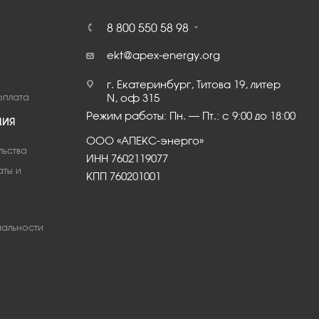
8 800 550 58 98
ekt@apex-energy.org
г. Екатеринбург, Титова 19, литер
оплата
N, оф 315
Режим работы: Пн. – Пт.: с 9:00 до 18:00
ЦИЯ
ООО «АПЕКС-энерго»
льства
ИНН 7602119077
аты и
КПП 760201001
альности