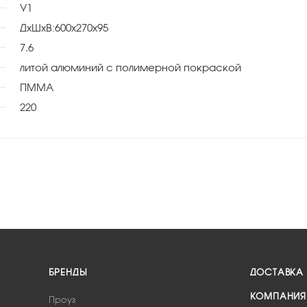
У1
ДхШхВ:600х270х95
7.6
литой алюминий с полимерной покраской
ПММА
220
БРЕНДЫ
ДОСТАВКА
КОМПАНИЯ
Проуз