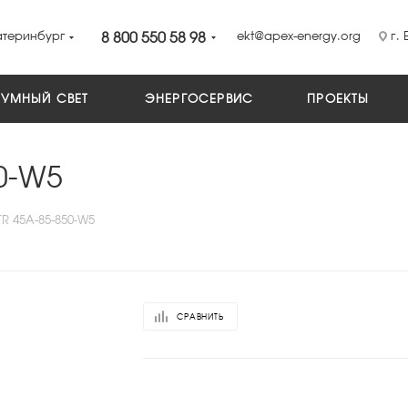
атеринбург
8 800 550 58 98
ekt@apex-energy.org
г. 
УМНЫЙ СВЕТ
ЭНЕРГОСЕРВИС
ПРОЕКТЫ
0-W5
R 45A-85-850-W5
СРАВНИТЬ